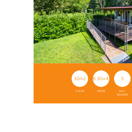
32m2
8.30x4.00
5
FLÄCHE
GRÖSSE
MAX.
BELEGUNG