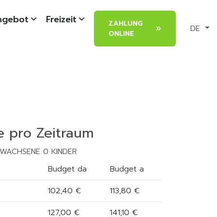
ngebot
Freizeit
ZAHLUNG
DE
ONLINE
e pro Zeitraum
RWACHSENE 0 KINDER
Budget da
Budget a
102,40 €
113,80 €
127,00 €
141,10 €