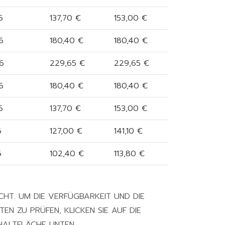
6
137,70 €
153,00 €
6
180,40 €
180,40 €
6
229,65 €
229,65 €
6
180,40 €
180,40 €
6
137,70 €
153,00 €
6
127,00 €
141,10 €
6
102,40 €
113,80 €
CHT. UM DIE VERFÜGBARKEIT UND DIE
EN ZU PRÜFEN, KLICKEN SIE AUF DIE
HALTFLÄCHE UNTEN