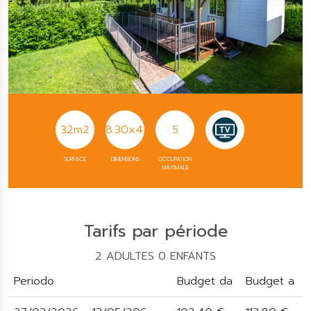
32m2
8.30x4.00
5
SURFACE
DIMENSIONS
OCCUPATION
MAXIMALE
Tarifs par période
2 ADULTES 0 ENFANTS
Periodo
Budget da
Budget a