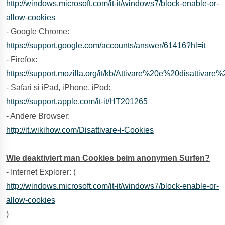
http://windows.microsoft.com/it-it/windows7/block-enable-or-
allow-cookies
- Google Chrome:
https://support.google.com/accounts/answer/61416?hl=it
- Firefox:
https://support.mozilla.org/it/kb/Attivare%20e%20disattivar
- Safari si iPad, iPhone, iPod:
https://support.apple.com/it-it/HT201265
- Andere Browser:
http://it.wikihow.com/Disattivare-i-Cookies
Wie deaktiviert man Cookies beim anonymen Surfen?
- Internet Explorer: (
http://windows.microsoft.com/it-it/windows7/block-enable-or-
allow-cookies
)