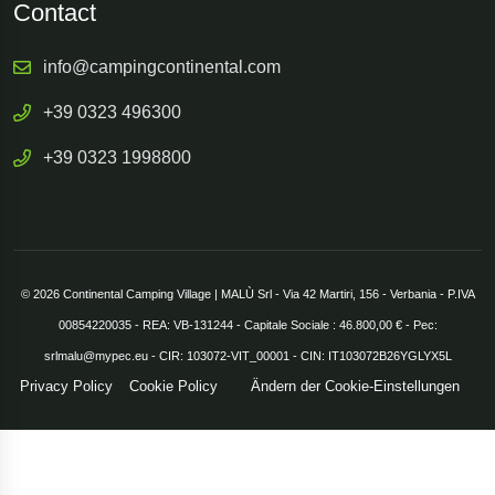
Contact
info@campingcontinental.com
+39 0323 496300
+39 0323 1998800
© 2026 Continental Camping Village | MALÙ Srl - Via 42 Martiri, 156 - Verbania - P.IVA
00854220035 - REA: VB-131244 - Capitale Sociale : 46.800,00 € - Pec:
srlmalu@mypec.eu - CIR: 103072-VIT_00001 - CIN: IT103072B26YGLYX5L
Privacy Policy
Cookie Policy
Ändern der Cookie-Einstellungen