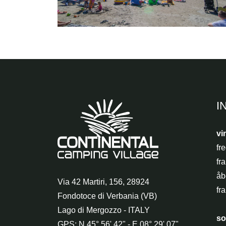
I
vi
fr
fr
åb
Via 42 Martiri, 156
,
28924
fra
Fondotoce di Verbania (VB)
Lago di Mergozzo - ITALY
so
GPS: N 45° 56' 42" - E 08° 29' 07"