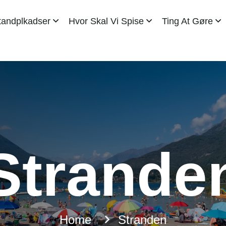
tandplkadser
Hvor Skal Vi Spise
Ting At Gøre
Strande
Home
Stranden