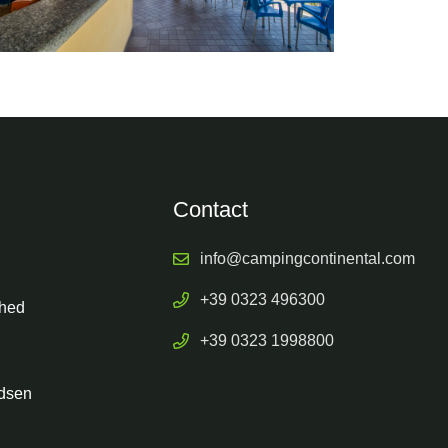
Contact
info@campingcontinental.com
+39 0323 496300
ghed
+39 0323 1998800
dsen