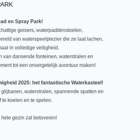
PARK
bad en Spray Park!
schattige geisers, waterpaddenstoelen,
wereld van waterspeelplezier die ze laat lachen,
al in volledige veiligheid.
n van dansende fonteinen, waterstralen en
oment tot een onvergetelijk avontuur maken!
igheid 2025: het fantastische Waterkasteel!
e glijbanen, waterstralen, spannende spatten en
te koelen en te spelen.
hele gezin zal betoveren!