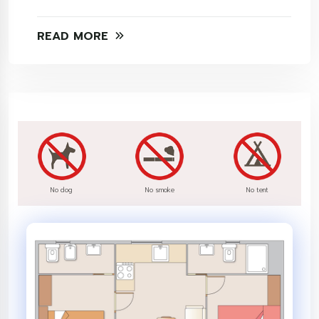
READ MORE
No dog
No smoke
No tent