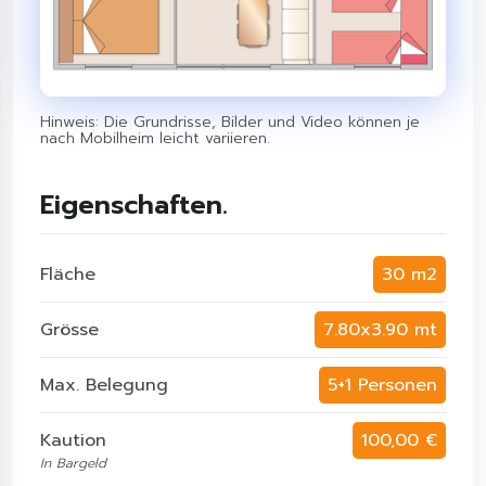
Hinweis: Die Grundrisse, Bilder und Video können je
nach Mobilheim leicht variieren.
Eigenschaften.
Fläche
30 m2
Grösse
7.80x3.90 mt
Max. Belegung
5+1 Personen
Kaution
100,00 €
In Bargeld