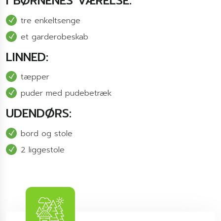
I BØRNENES VÆRELSE:
tre enkeltsenge
et garderobeskab
LINNED:
tæpper
puder med pudebetræk
UDENDØRS:
bord og stole
2 liggestole