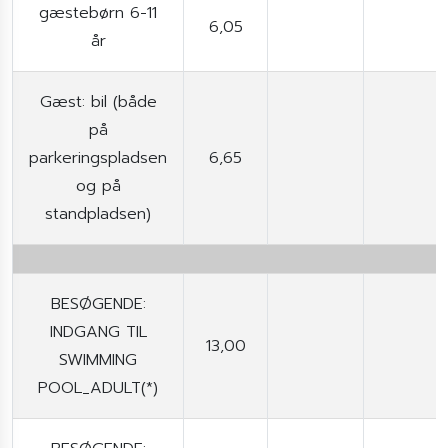
gæstebørn 6-11
6,05
år
Gæst: bil (både
på
parkeringspladsen
6,65
og på
standpladsen)
BESØGENDE:
INDGANG TIL
13,00
SWIMMING
POOL_ADULT(*)