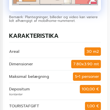
Bemærk: Plantegninger, billeder og video kan variere
lidt afhængigt af mobilhome-nummeret.
KARAKTERISTIKA
Areal
30 m2
Dimensioner
7.80x3.90 mt
Maksimal belægning
5+1 personer
Depositum
100,00 €
kontanter
TOURISTAFGIFT
1,00 €