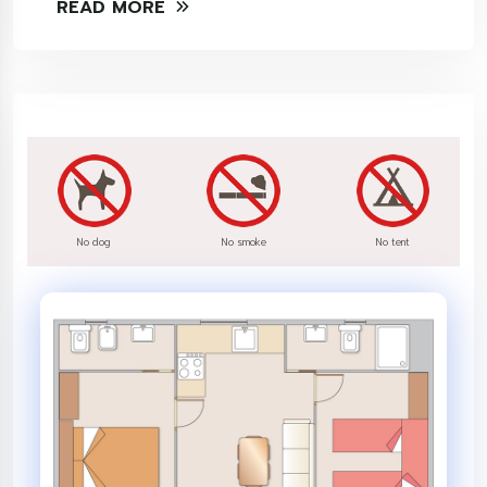
READ MORE
No dog
No smoke
No tent