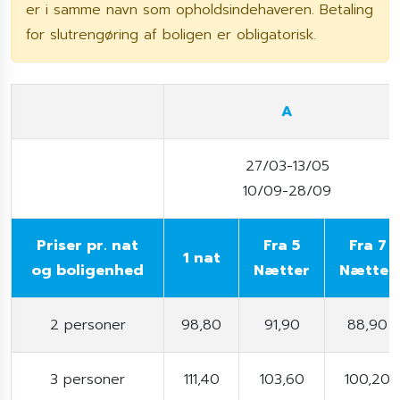
er i samme navn som opholdsindehaveren. Betaling
for slutrengøring af boligen er obligatorisk.
A
27/03-13/05
10/09-28/09
Priser pr. nat
Fra 5
Fra 7
1 nat
og boligenhed
Nætter
Nætter
2 personer
98,80
91,90
88,90
3 personer
111,40
103,60
100,20