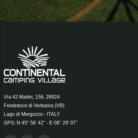
Via 42 Martiri, 156
,
28924
Fondotoce di Verbania (VB)
Lago di Mergozzo - ITALY
GPS: N 45° 56' 42" - E 08° 29' 07"