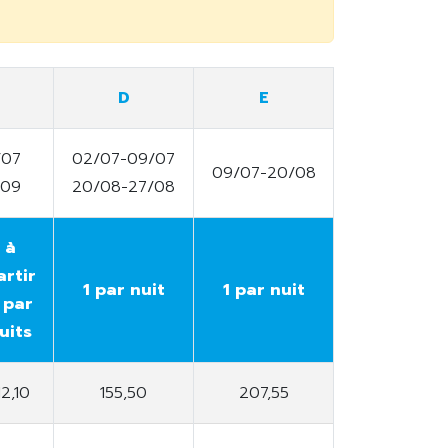
D
E
/07
02/07-09/07
09/07-20/08
/09
20/08-27/08
à
artir
1 par nuit
1 par nuit
 par
uits
12,10
155,50
207,55