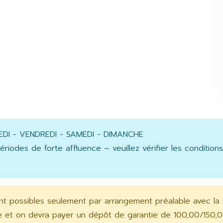
EDI - VENDREDI - SAMEDI - DIMANCHE
des de forte affluence – veuillez vérifier les condition
ont possibles seulement par arrangement préalable avec la
re et on devra payer un dépôt de garantie de 100,00/150,0