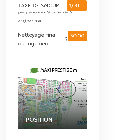
TAXE DE SéJOUR
1,00 €
per personnes (à partir de 6
ans),par nuit
Nettoyage final
50,00
?
du logement
€
POSITION