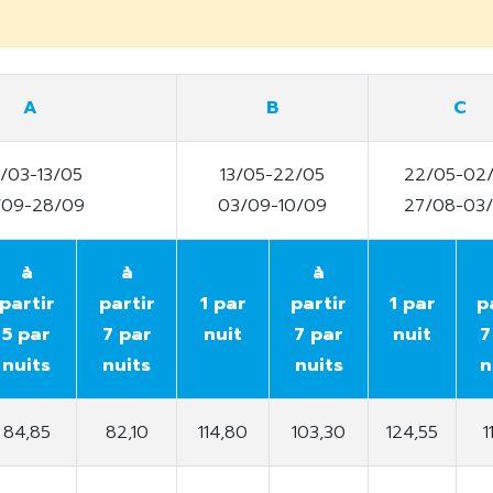
A
B
C
/03-13/05
13/05-22/05
22/05-02
/09-28/09
03/09-10/09
27/08-03
à
à
à
partir
partir
1 par
partir
1 par
p
5 par
7 par
nuit
7 par
nuit
7
nuits
nuits
nuits
n
84,85
82,10
114,80
103,30
124,55
1