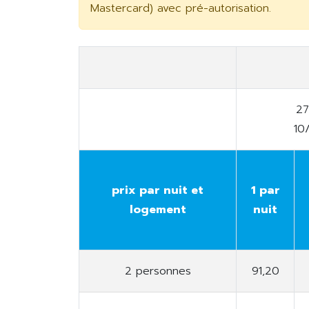
Mastercard) avec pré-autorisation.
27
10
prix par nuit et
1 par
logement
nuit
2 personnes
91,20