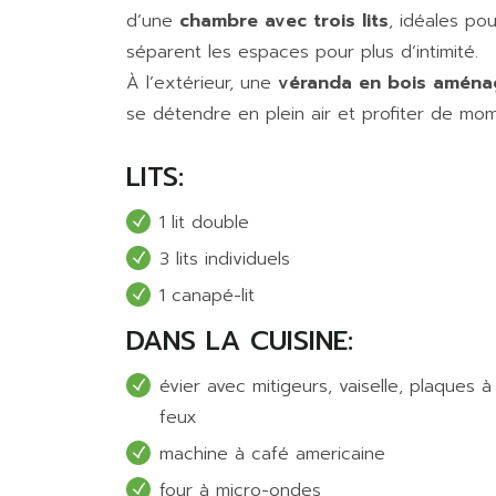
d’une
chambre avec trois lits
, idéales po
séparent les espaces pour plus d’intimité.
À l’extérieur, une
véranda en bois aménag
se détendre en plein air et profiter de mom
LITS:
1 lit double
3 lits individuels
1 canapé-lit
DANS LA CUISINE:
évier avec mitigeurs, vaiselle, plaques à
feux
machine à café americaine
four à micro-ondes