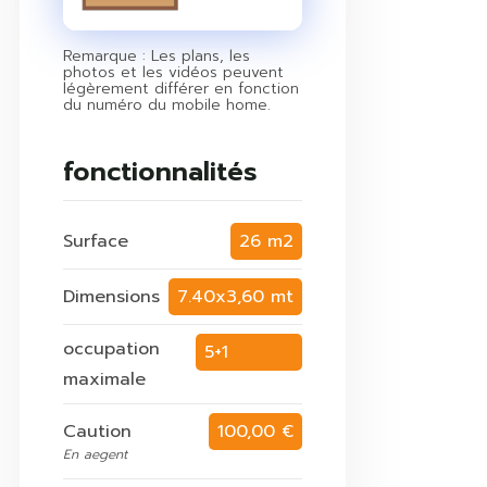
Remarque : Les plans, les
photos et les vidéos peuvent
légèrement différer en fonction
du numéro du mobile home.
fonctionnalités
Surface
26 m2
Dimensions
7.40x3,60 mt
occupation
5+1
maximale
personnes
Caution
100,00 €
En aegent