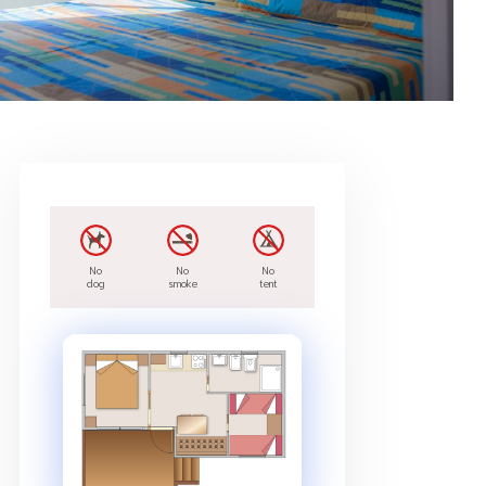
No
No
No
dog
smoke
tent