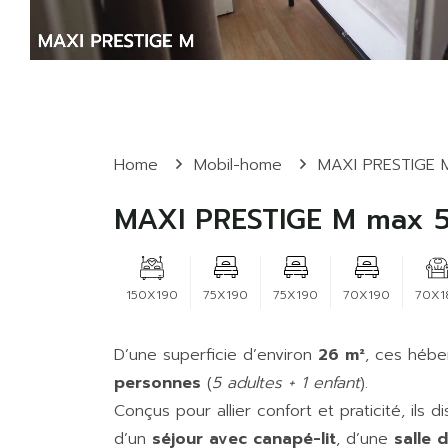
Home
Mobil-home
MAXI PRESTIGE 
MAXI PRESTIGE M max 5
150X190
75X190
75X190
70X190
70X1
D’une superficie d’environ
26 m²
, ces hébe
personnes
(
5 adultes + 1 enfant
).
Conçus pour allier confort et praticité, ils 
d’un
séjour avec canapé-lit
, d’une
salle 