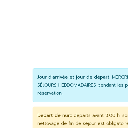
Jour d’arrivée et jour de départ
: MERCR
SÉJOURS HEBDOMADAIRES pendant les pério
réservation.
Départ de nuit
: départs avant 8.00 h. s
nettoyage de fin de séjour est obligatoi